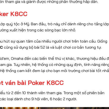
 tin tham gia và giành được những phần thưởng hấp dẫn.
oker K8CC
 lớp quý tộc ở Mỹ. Ban đầu, trò này chỉ dành riêng cho tầng lớp
ường xuất hiện trong các sòng bạc lớn nhỏ.
thu hút sự quan tâm của nhiều người chơi trên toàn cầu. Giống
CC
cũng sử dụng bộ bài 52 lá và luật chơi cơ bản tương tự.
d’em, Omaha đến các biến thể thú vị khác, thương hiệu đều 
m gia. Tuy nhiên, hệ thống có những quy định, tính năng riên
. Hệ thống cam kết đem lại cho bạn môi trường chơi bài tốt nhấ
ột ván bài Poker K8CC
iểu từ 2 đến 10 thành viên tham gia. Trong một số phiên bản
ác loại dành cho 9 hội viên, 6 hoặc 2 người.