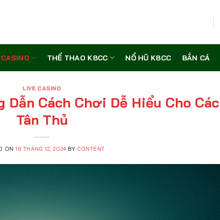
 CASINO
THỂ THAO K8CC
NỔ HŨ K8CC
BẮN CÁ
LIVE CASINO
 Dẫn Cách Chơi Dễ Hiểu Cho Các
Tân Thủ
D ON
16 THÁNG 12, 2024
BY
CONTENT