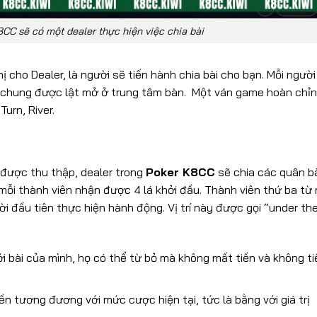
CC sẽ có một dealer thực hiện việc chia bài
hị cho Dealer, là người sẽ tiến hành chia bài cho bạn. Mỗi người
lá chung được lật mở ở trung tâm bàn. Một ván game hoàn chỉ
Turn, River.
 được thu thập, dealer trong
Poker K8CC
sẽ chia các quân bà
×
, mỗi thành viên nhận được 4 lá khởi đầu. Thành viên thứ ba từ
i đầu tiên thực hiện hành động. Vị trí này được gọi “under th
K8CC
với bài của mình, họ có thể từ bỏ mà không mất tiền và không ti
tiền tương đương với mức cược hiện tại, tức là bằng với giá trị