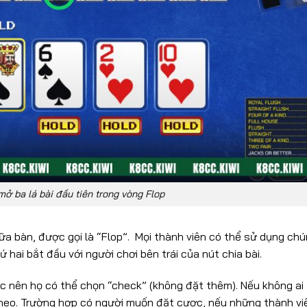
mở ba lá bài đầu tiên trong vòng Flop
giữa bàn, được gọi là “Flop”. Mọi thành viên có thể sử dụng ch
ứ hai bắt đầu với người chơi bên trái của nút chia bài.
c nên họ có thể chọn “check” (không đặt thêm). Nếu không ai
p theo. Trường hợp có người muốn đặt cược, nếu những thành vi