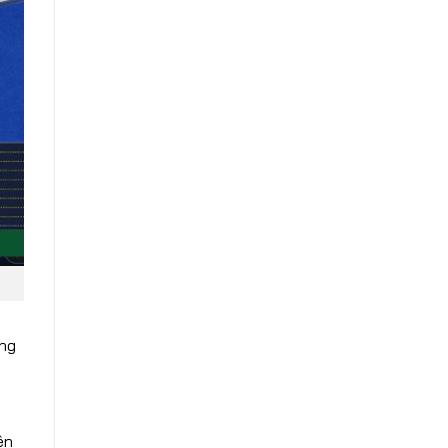
úng
ên