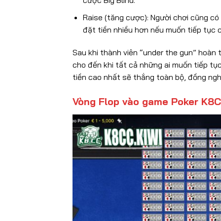
cược Big Blind.
Raise (tăng cược): Người chơi cũng có
đặt tiền nhiều hơn nếu muốn tiếp tục c
Sau khi thành viên “under the gun” hoàn 
cho đến khi tất cả những ai muốn tiếp tục
tiền cao nhất sẽ thắng toàn bộ, đồng ngh
Vòng Flop vào game Poker K8