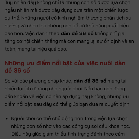
Tuy nhiên đây không chỉ là những con số được lựa chọn
ngẫu nhiên mà được xây dựng dựa trên một chiến lược
cụ thể. Những người có kinh nghiệm thường phân tích xu
hướng và chọn lọc những con số có khả năng xuất hiện
cao hơn. Việc đánh theo
dàn đề 36 số
không chỉ gia
tăng cơ hội chiến thắng mà còn mang lại sự ổn định và an
toàn, mang lại hiệu quả cao.
Những ưu điểm nổi bật của việc nuôi dàn
đề 36 số
So với các phương pháp khác,
dàn đề 36 số
mang lại
nhiều lợi ích rõ ràng cho người chơi. Nếu bạn còn đang
băn khoăn về việc có nên áp dụng hay không, những ưu
điểm nổi bật sau đây có thể giúp bạn đưa ra quyết định
Người chơi có thể chủ động hơn trong việc lựa chọn
những con số nhờ vào các công cụ soi cầu khoa học.
Điều này giúp giảm thiểu tình trạng đánh theo cảm