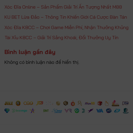
Xóc Đĩa Online – Sản Phẩm Giải Trí Ấn Tượng Nhất M88
KU BET Lừa Đảo – Thông Tin Khiến Giới Cá Cược Bàn Tán
Xóc Đĩa K8CC – Chơi Game Miễn Phí, Nhận Thưởng Khủng
Tài Xỉu K8CC – Giải Trí Sảng Khoái, Đổi Thưởng Uy Tín
Bình luận gần đây
Không có bình luận nào để hiển thị.