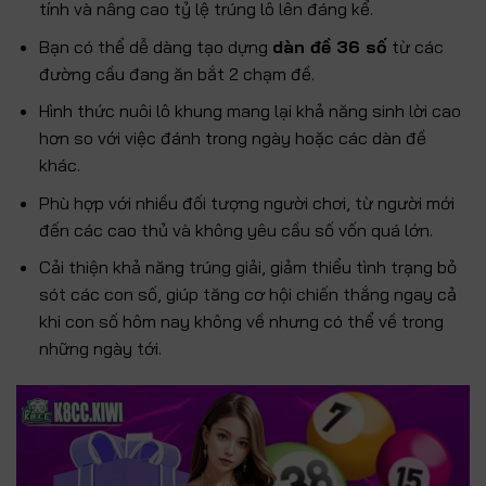
tính và nâng cao tỷ lệ trúng lô lên đáng kể.
Bạn có thể dễ dàng tạo dựng
dàn đề 36 số
từ các
đường cầu đang ăn bắt 2 chạm đề.
Hình thức nuôi lô khung mang lại khả năng sinh lời cao
hơn so với việc đánh trong ngày hoặc các dàn đề
khác.
Phù hợp với nhiều đối tượng người chơi, từ người mới
đến các cao thủ và không yêu cầu số vốn quá lớn.
Cải thiện khả năng trúng giải, giảm thiểu tình trạng bỏ
sót các con số, giúp tăng cơ hội chiến thắng ngay cả
khi con số hôm nay không về nhưng có thể về trong
những ngày tới.