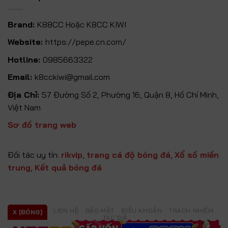
Brand:
K88CC Hoặc K8CC KIWI
Website:
https://pepe.cn.com/
Hotline:
0985663322
Email:
k8cckiwi@gmail.com
Địa Chỉ:
57 Đường Số 2, Phường 16, Quận 8, Hồ Chí Minh,
Việt Nam
Sơ đồ trang web
Đối tác uy tín:
rikvip
,
trang cá độ bóng đá
,
Xổ số miền
trung
,
Kết quả bóng đá
GIỚI THIỆU
LIÊN HỆ
BẢO MẬT
ĐIỀU KHOẢN
TRÁCH NHIỆM
X [ĐÓNG]
TÁC GIẢ