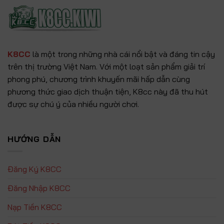
K8CC
là một trong những nhà cái nổi bật và đáng tin cậy
trên thị trường Việt Nam. Với một loạt sản phẩm giải trí
phong phú, chương trình khuyến mãi hấp dẫn cùng
phương thức giao dịch thuận tiện, K8cc này đã thu hút
được sự chú ý của nhiều người chơi.
HƯỚNG DẪN
Đăng Ký K8CC
Đăng Nhập K8CC
Nạp Tiền K8CC