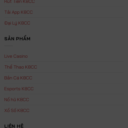
Rút Tiền K8CC
Tải App K8CC
Đại Lý K8CC
SẢN PHẨM
Live Casino
Thể Thao K8CC
Bắn Cá K8CC
Esports K8CC
Nổ hũ K8CC
Xổ Số K8CC
LIÊN HỆ