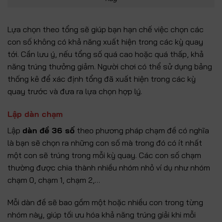
Lựa chọn theo tổng sẽ giúp bạn hạn chế việc chọn các
con số không có khả năng xuất hiện trong các kỳ quay
tới. Cần lưu ý, nếu tổng số quá cao hoặc quá thấp, khả
năng trúng thưởng giảm. Người chơi có thể sử dụng bảng
thống kê để xác định tổng đã xuất hiện trong các kỳ
quay trước và đưa ra lựa chọn hợp lý.
Lập dàn chạm
Lập
dàn đề 36 số
theo phương pháp chạm đề có nghĩa
là bạn sẽ chọn ra những con số mà trong đó có ít nhất
một con sẽ trúng trong mỗi kỳ quay. Các con số chạm
thường được chia thành nhiều nhóm nhỏ ví dụ như nhóm
chạm 0, chạm 1, chạm 2,…
Mỗi dàn đề sẽ bao gồm một hoặc nhiều con trong từng
nhóm này, giúp tối ưu hóa khả năng trúng giải khi mỗi